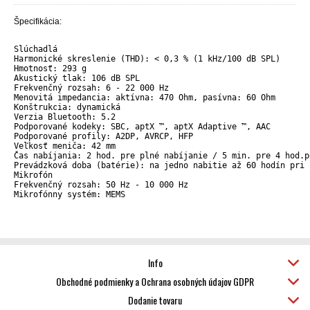
Špecifikácia:
Slúchadlá

Harmonické skreslenie (THD): < 0,3 % (1 kHz/100 dB SPL)

Hmotnosť: 293 g

Akustický tlak: 106 dB SPL

Frekvenčný rozsah: 6 - 22 000 Hz

Menovitá impedancia: aktívna: 470 Ohm, pasívna: 60 Ohm

Konštrukcia: dynamická

Verzia Bluetooth: 5.2

Podporované kodeky: SBC, aptX ™, aptX Adaptive ™, AAC

Podporované profily: A2DP, AVRCP, HFP

Veľkosť meniča: 42 mm

Čas nabíjania: 2 hod. pre plné nabíjanie / 5 min. pre 4 hod.po
Prevádzková doba (batérie): na jedno nabitie až 60 hodín pri 
Mikrofón

Frekvenčný rozsah: 50 Hz - 10 000 Hz

Mikrofónny systém: MEMS
Info
Obchodné podmienky a Ochrana osobných údajov GDPR
Dodanie tovaru