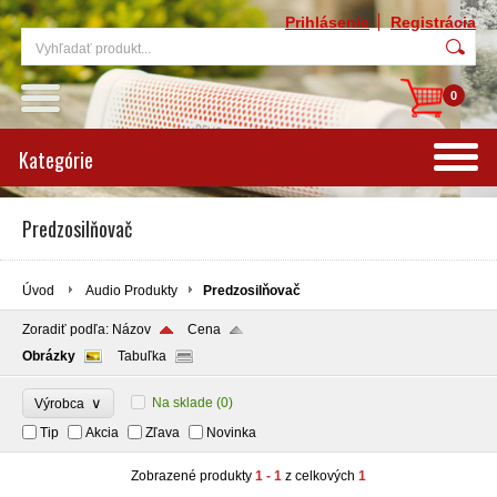
Prihlásenie
Registrácia
0
Kategórie
Predzosilňovač
Úvod
Audio Produkty
Predzosilňovač
Zoradiť podľa:
Názov
Cena
Obrázky
Tabuľka
∨
Na sklade
(0)
Výrobca
Tip
Akcia
Zľava
Novinka
Zobrazené produkty
1 - 1
z celkových
1