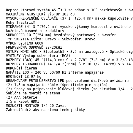
Reproduktorový systém 45 ”3.1 soundbar s 10” bezdrôtovým subwo
MAXIMÁLNY AKUSTICKÝ VÝSTUP 103 dB

VYSOKOFREKVENČNÉ OVLÁDAČE (3) 1 "(25,4 mm) mäkké kupolovité v
Rohy Tractrix®

MIDRANGE (4) 3 ”(76,2 mm) vysoko výkonný kompozit z oválneho v
kužeľové basové reproduktory

SUBWOOFER 10 ”(254 mm) bezdrôtový portovaný subwoofer

TYP SKRYTIA Lišta: Drevo • Subwoofer: Drevo

VÝKON SYSTÉMU 600W

FREKVENČNÁ ODPOVEĎ 28-20kHz

VSTUPY HDMI-ARC • Bluetooth® • 3,5 mm analógové • Optické digi
VÝSTUPY Výstup subwoofera (RCA)

ROZMERY (BAR) 45 "(114,3 cm) Š x 2 7/8" (7,3 cm) V x 3 3/8 (8,
ROZMERY (SUBWOOFER) 14 1/4 "(36cm) Š x 18 1/2" (47cm) V x 14 
DOKONČIŤ čierna

NAPÄTIE 100 - 240 V, 50/60 Hz interné napájanie

HMOTNOSŤ 13,97 kg

OBSAHOVANÉ PRÍSLUŠENSTVO LED podsvietené diaľkové ovládanie

(2) 1,5 m napájacie káble (špecifické pre región)

(2) Spony na pripevnenie kľúčovej dierky (so skrutkou 1/4 - 20
Šablóna na montáž na stenu

(2) AAA batérie

1,5 m kábel HDMI

MOŽNOSTI MONTÁŽE 1/4 20 Závit

Zahrnuté držiaky na stenu tenkej hĺbky