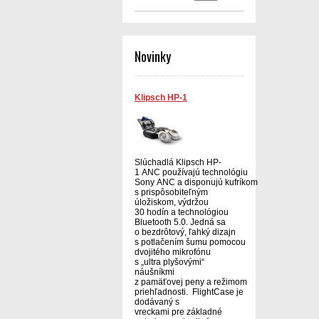
Novinky
Klipsch HP-1
Slúchadlá Klipsch HP-
1 ANC používajú technológiu
Sony ANC a disponujú kufríkom
s prispôsobiteľným
úložiskom, výdržou
30 hodín a technológiou
Bluetooth 5.0. Jedná sa
o bezdrôtový, ľahký dizajn
s potlačením šumu pomocou
dvojitého mikrofónu
s „ultra plyšovými“
náušníkmi
z pamäťovej peny a režimom
priehľadnosti. FlightCase je
dodávaný s
vreckami pre základné