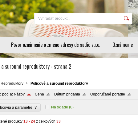
Pozor oznámenie o zmene adresy ds audio s.r.o.
Oznámenie
 a suround reproduktory - strana 2
Reproduktory
Policové a suround reproduktory
ť podľa:
Názov
Cena
Dátum pridania
Odporúčané poradie
∨
Na sklade
(0)
bcovia a parametre
zené produkty
13 - 24
z celkových
33