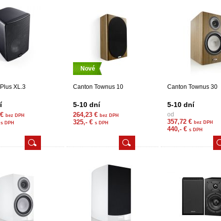
Nové
Plus XL.3
Canton Townus 10
Canton Townus 30
í
5-10 dní
5-10 dní
 €
264,23 €
od
bez DPH
bez DPH
357,72 €
€
325,- €
bez DPH
s DPH
s DPH
440,- €
s DPH