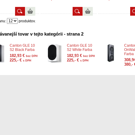
anu:
produktov.
vanejší tovar v tejto kategórii - strana 2
Canton GLE 10
Canton GLE 10
Canto
S2 Black Farba
S2 White Farba
OnWal
Farba
182,93 €
182,93 €
bez DPH
bez DPH
308,9
225,- €
225,- €
s DPH
s DPH
380,-