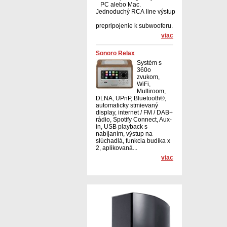
PC alebo Mac.
Jednoduchý RCA line výstup
prepripojenie k subwooferu.
viac
Sonoro Relax
Systém s
360o
zvukom,
WiFi,
Multiroom,
DLNA, UPnP, Bluetooth®,
automaticky stmievaný
display, internet / FM / DAB+
rádio, Spotify Connect, Aux-
in, USB playback s
nabíjaním, výstup na
slúchadlá, funkcia budíka x
2, aplikovaná...
viac