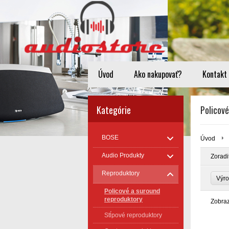
Úvod
Ako nakupovať?
Kontakt
Kategórie
Policové
BOSE
Úvod
Audio Produkty
Zoradi
Reproduktory
Výro
Policové a suround
reproduktory
Zobra
Stĺpové reproduktory