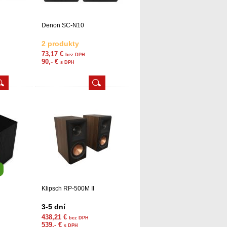
Denon SC-N10
2 produkty
73,17 €
bez DPH
90,- €
s DPH
Klipsch RP-500M II
3-5 dní
438,21 €
bez DPH
539,- €
s DPH