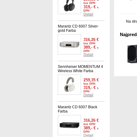
bez DPH
319,- €
s
DPH
Detail
Na str
Marantz CD 6007 Silver-
gold Farba
Najpredá
316,26 €
bez DPH
389,- €
s
DPH
Detail
Sennheiser MOMENTUM 4
Wireless White Farba
259,35 €
bez DPH
319,- €
s
DPH
Detail
Marantz CD 6007 Black
Farba
316,26 €
bez DPH
389,- €
s
DPH
Detail