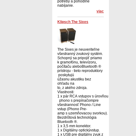
potreby a pohodlné
nabíjanie.
viac
Klipsch The Sixes
The Sixes je neuveriteľne
všestranný zvukový systém.
Schopný sa pripojiť priamo
k gramofónu, televízoru,
počítaču aleboBluetooth ®
prístroju - tieto reproduktory
poskytujú
úžasnu akustiku bez
ohľadu na
to, z akého zdroja.
Vlastnosti:
1 x pár RCA vstupov s úrovňou
phono s prepínačompre
všestrannosť Phono / Line
vstup (Phono Pre-
amp s uzemňovacou svorkou).
Bezdrôtová technológia
Bluetooth ®.
1 x 3,5 mm konektor.
1 x Digitálny optickývstup.
1 x USB pre digitálny zvuk z