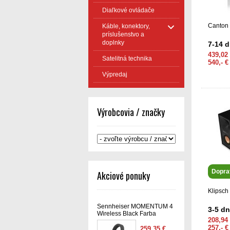
Diaľkové ovládače
Canton 
Káble, konektory,
príslušenstvo a
doplnky
7-14 d
439,02
Satelitná technika
540,- 
Výpredaj
Výrobcovia / značky
Dopra
Akciové ponuky
Klipsc
Sennheiser MOMENTUM 4
3-5 dn
Wireless Black Farba
208,94
257,- 
259,35 €