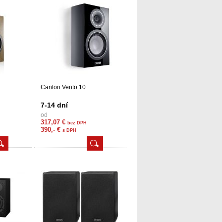
Canton Vento 10
7-14 dní
od
317,07 €
bez DPH
390,- €
s DPH