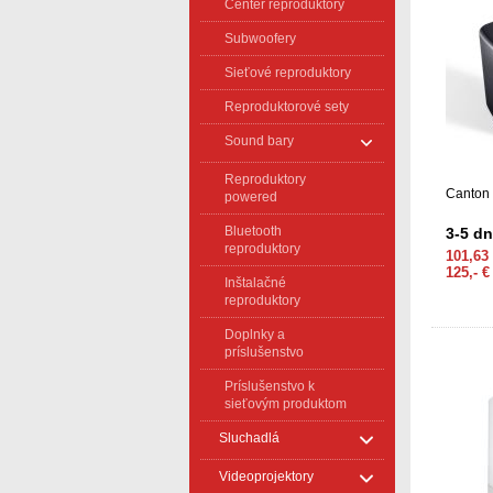
Center reproduktory
Subwoofery
Sieťové reproduktory
Reproduktorové sety
Sound bary
Reproduktory
Canton 
powered
Bluetooth
3-5 dn
reproduktory
101,63
125,- 
Inštalačné
reproduktory
Doplnky a
príslušenstvo
Príslušenstvo k
sieťovým produktom
Sluchadlá
Videoprojektory