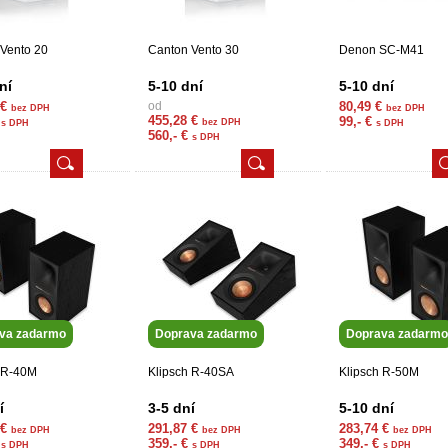
Vento 20
Canton Vento 30
Denon SC-M41
ní
5-10 dní
5-10 dní
 €
od
80,49 €
bez DPH
bez DPH
455,28 €
€
99,- €
bez DPH
s DPH
s DPH
560,- €
s DPH
va zadarmo
Doprava zadarmo
Doprava zadarmo
h R-40M
Klipsch R-40SA
Klipsch R-50M
í
3-5 dní
5-10 dní
 €
291,87 €
283,74 €
bez DPH
bez DPH
bez DPH
€
359,- €
349,- €
s DPH
s DPH
s DPH