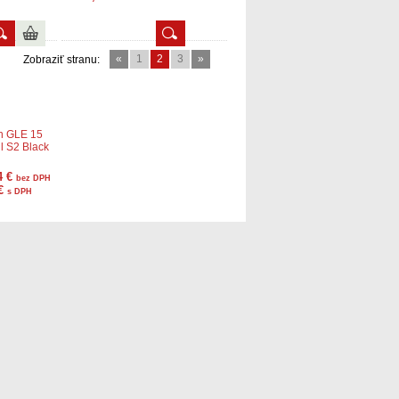
«
1
2
3
»
Zobraziť stranu:
n GLE 15
l S2 Black
4 €
bez DPH
 €
s DPH