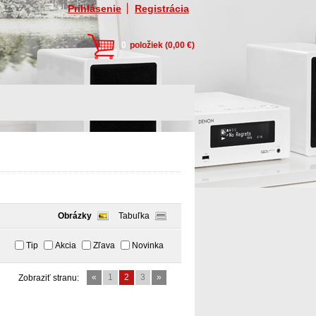
Prihlásenie
Registrácia
0
položiek
(0,00 €)
Obrázky
Tabuľka
Tip
Akcia
Zľava
Novinka
«
1
2
3
»
Zobraziť stranu: